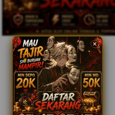
Xootz
Y
Yamatoya
Z
Zaxy
Zoggs
0-9
4Moms
59S