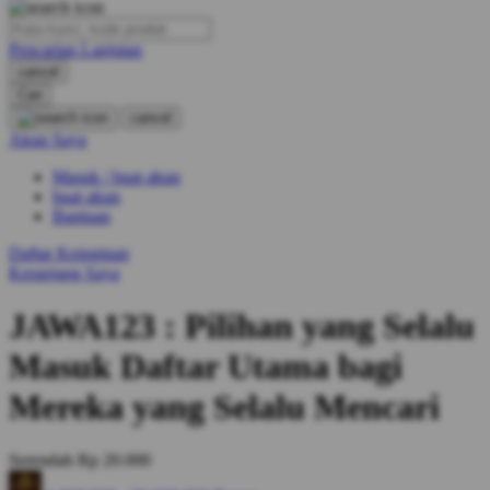
O
Pencarian Lanjutan
Oh Ma Grain
cancel
Okiedog
Cari
cancel
P
Akun Saya
Masuk / buat akun
Peachy
buat akun
Phil & Ted's
Bantuan
Philips Avent
Daftar Keinginan
Keranjang Saya
Pigeon
JAWA123 : Pilihan yang Selalu
Playgro
Masuk Daftar Utama bagi
Poled Global
Mereka yang Selalu Mencari
Ponycycle
Puma
Serendah
Rp 20.000
Pureats