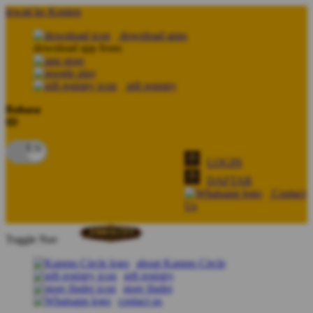
lewati ke Konten
download apps
download app from:
gift registry
Bahasa
ID
LOGIN
DAFTAR
Contact
Us
Toggle Nav
about Kanmo Circle
gift registry
store finder
contact us