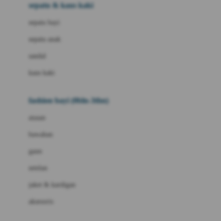
Beauty Barn
sepatu & kaus kaki
Bio Oil
sepatu bayi
Biolane
sepatu anak
Bite Fighters
sandal
Bizzi Growin
kaus kaki
Blackmores
fashion bayi (0bln-3thn)
Blooming Marvellous
atasan
Bonnels
bawahan
Bravado
gaun
Bruder
setelan
Brush Baby
jaket & kardigan
Buds Organics
aksesoris
Bugaboo
Buggygear