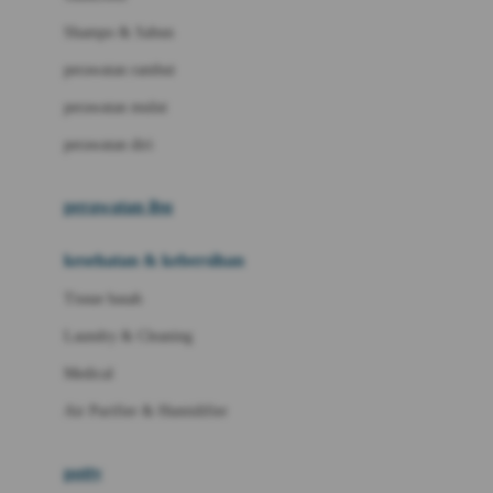
London Taxi
Shampo & Sabun
Love To Dream
perawatan rambut
perawatan mulut
M
perawatan diri
Magformers
Mama's Choice
perawatan ibu
Mamas&Papas
kesehatan & kebersihan
Mamaway
Tissue basah
Maxi Cosi
Laundry & Cleaning
Megabloks
Medical
Micro
Air Purifier & Humidifier
MiDeer
Mimi & Lula
potty
Mini Monkey