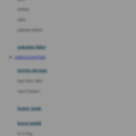
Dae Organics
setelan
Docare
jaket
Doona
pakaian dalam
Down To Earth
Drew
pakaian tidur
Dr. Brown's
JAWA123 DAFTAR
E
kereta dorong
ELC
bayi baru lahir
Ergobaby
usia 6 bulan+
Expert Care
koper anak
Ezyroller
kursi mobil
F
0-13 Kg