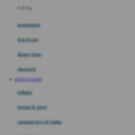
Felt So Sweet
0-36 Kg
Fisher Price
Flipper
gendongan
Friends Of Sally
travel cots
G
diaper bags
Gb
Geko
aksesoris
Graco
JAWA123 LOGIN
Gund
selimut
H
bantal & sprei
Habbie
Haenim
ranjang bayi & balita
Happy Horse